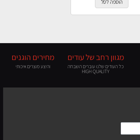
הוספה לסל
מגוון רחב של עודים
מחירים הוגנים
כל העודים שלנו עוברים השבחה
והיצע מוצרים איכותי
HIGH QUALITY
השבחת עודים כינורות וקאנונים
ועוד מגוון כלים אקוסטיים