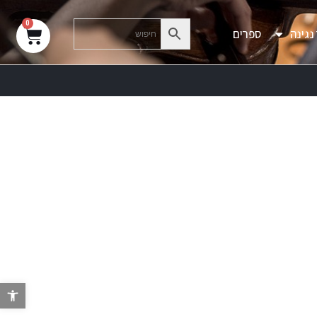
0
נגינה
ספרים
פת