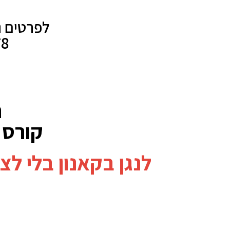
לפרטים נ
378
ח
קורס ד
לנגן בקאנון בלי ל