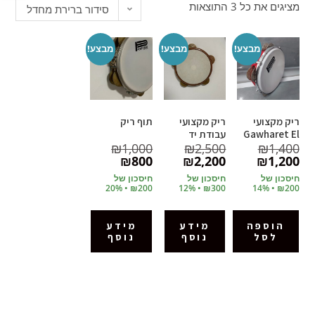
מציגים את כל ⁦3⁩ התוצאות
סידור ברירת מחדל
מבצע!
מבצע!
מבצע!
ריק מקצועי
ריק מקצועי
תוף ריק
Gawharet El
עבודת יד
₪
1,000
₪
2,500
₪
1,400
Fan
₪
800
₪
2,200
₪
1,200
חיסכון של
חיסכון של
חיסכון של
₪200 • 20%
₪300 • 12%
₪200 • 14%
הוספה
מידע
מידע
לסל
נוסף
נוסף