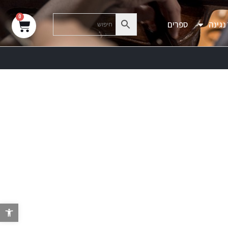
0
נגינה
ספרים
פת