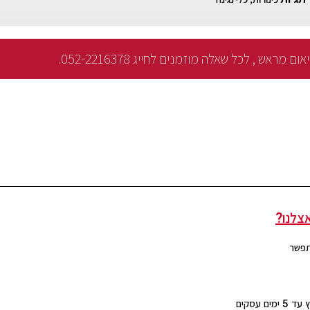
מראש , לכל שאלה מוזמנים לחייג 052-2216378.
צלנו?
תפשר
ם עסקים