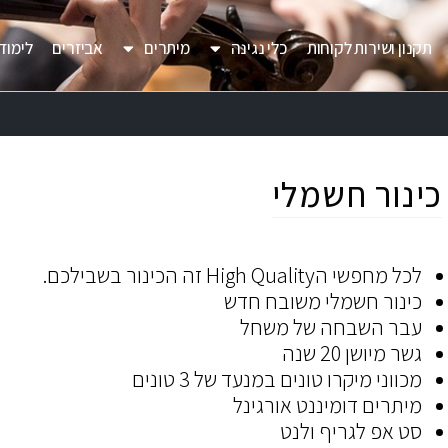
תקנון ושירות לקוחות
כלי נגינה
מיתרים
אביזרים
לימוד 
כינור חשמלי
לכל מחפשי הHigh Quality זה הכינור בשבילכם.
כינור חשמלי משובח חדש
עבר השבחה של משחל
גשר מיושן 20 שנה
מכווני מיקרו טונים במנעד של 3 טונים
מיתרים דומיננט אורגינל
סט אפ לגריף ולנט